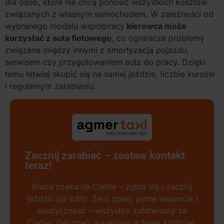
dla osób, które nie chcą ponosić wszystkich kosztów
związanych z własnym samochodem. W zależności od
wybranego modelu współpracy
kierowca może
korzystać z auta flotowego
, co ogranicza problemy
związane między innymi z amortyzacją pojazdu,
serwisem czy przygotowaniem auta do pracy. Dzięki
temu łatwiej skupić się na samej jeździe, liczbie kursów
i regularnym zarabianiu.
Zacznij zarabiać – zostaw kontakt
teraz!
Praca czeka na Ciebie – zgłoś się i zacznij
jeździć już jutro. Zero opłat, pełne wsparcie i
elastyczność – wszystko załatwiamy za
Ciebie. Daj znać, a ruszysz w trasę szybciej,