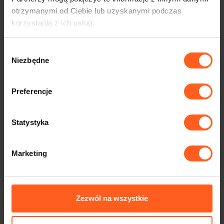
otrzymanymi od Ciebie lub uzyskanymi podczas
korzystania z ich usług.
Wybór
Niezbędne
zgody
Kontrola drogowa jako kierowca Uber, Bolt, FreeNow
– co musisz mieć przy sobie?
Preferencje
2026-07-15
Statystyka
Marketing
Zezwól na wszystkie