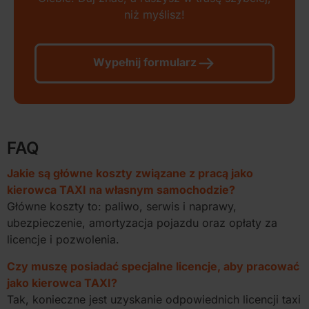
niż myślisz!
Wypełnij formularz
FAQ
Jakie są główne koszty związane z pracą jako
kierowca TAXI na własnym samochodzie?
Główne koszty to: paliwo, serwis i naprawy,
ubezpieczenie, amortyzacja pojazdu oraz opłaty za
licencje i pozwolenia.
Czy muszę posiadać specjalne licencje, aby pracować
jako kierowca TAXI?
Tak, konieczne jest uzyskanie odpowiednich licencji taxi