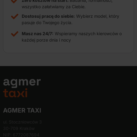
Zero kosztów na start:
Badania, formalności,
wszystko załatwiamy za Ciebie.
Dostosuj pracę do siebie:
Wybierz model, który
pasuje do Twojego życia.
Masz nas 24/7:
Wspieramy naszych kierowców o
każdej porze dnia i nocy
AGMER TAXI
ul. Stoczniowców 3
30-709 Kraków
NIP: 6772087694