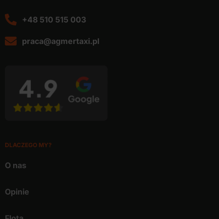
+48 510 515 003
praca@agmertaxi.pl
DLACZEGO MY?
O nas
Opinie
Flota