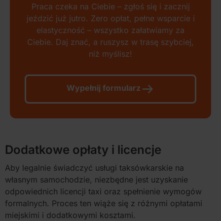
Praca czeka na Ciebie – zgłoś się i zacznij
jeździć już jutro. Zero opłat, pełne wsparcie i
elastyczność – wszystko załatwiamy za
Ciebie. Daj znać, a ruszysz w trasę szybciej,
niż myślisz!
Wypełnij formularz
Dodatkowe opłaty i licencje
Aby legalnie świadczyć usługi taksówkarskie na
własnym samochodzie, niezbędne jest uzyskanie
odpowiednich licencji taxi oraz spełnienie wymogów
formalnych. Proces ten wiąże się z różnymi opłatami
miejskimi i dodatkowymi kosztami.