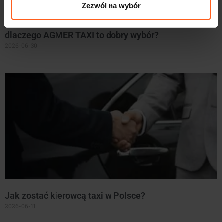
Zezwól na wybór
Praca dla studenta na okres wakacji w Krakowie –
dlaczego AGMER TAXI to dobry wybór?
2026-06-30
Jak zostać kierowcą taxi w Polsce?
2026-06-11