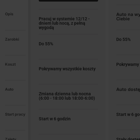
Opis
Auto na wy
Ciebie
Pracuj w systemie 12/12 -
dniem lub nocą, z pełną
wygodą
Zarobki
Do 55%
Do 55%
Koszt
Pokrywamy 
Pokrywamy wszystkie koszty
Auto dostę
Auto
Zmiana dzienna lub nocna
(6:00 - 18:00 lub 18:00-6:00)
Start pracy
Start w 6 g
Start w 6 godzin
Zalety
Stały dostę