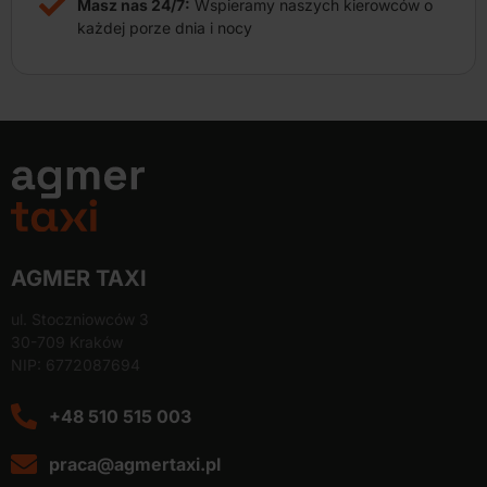
Masz nas 24/7:
Wspieramy naszych kierowców o
każdej porze dnia i nocy
AGMER TAXI
ul. Stoczniowców 3
30-709 Kraków
NIP: 6772087694
+48 510 515 003
praca@agmertaxi.pl