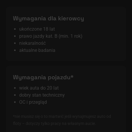
Wymagania dla kierowcy
ukończone 18 lat
prawo jazdy kat. B (min. 1 rok)
niekaralność
aktualne badania
Wymagania pojazdu*
wiek auta do 20 lat
dobry stan techniczny
OC i przegląd
*nie musisz się o to martwić jeśli wynajmujesz auto od
floty – dotyczy tylko pracy na własnym aucie.