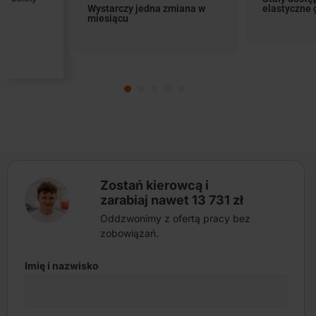
Wystarczy jedna zmiana w
elastyczne 
miesiącu
Zostań kierowcą i
zarabiaj nawet 13 731 zł
Oddzwonimy z ofertą pracy bez
zobowiązań.
Imię i nazwisko