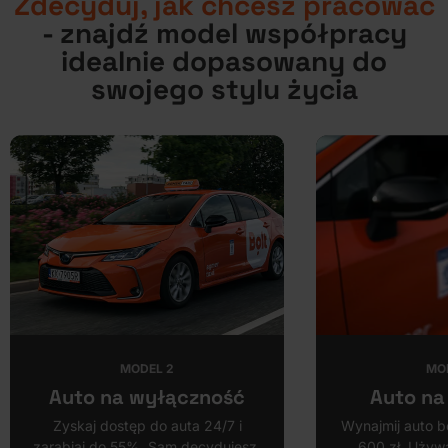
Zdecyduj, jak chcesz pracować
- znajdź model współpracy
idealnie dopasowany do
swojego stylu życia
MODEL 2
MO
Auto na wyłączność
Auto na
Zyskaj dostęp do auta 24/7 i
Wynajmij auto b
zarabiaj do 55%. Sam decydujesz,
600 zł. Używa