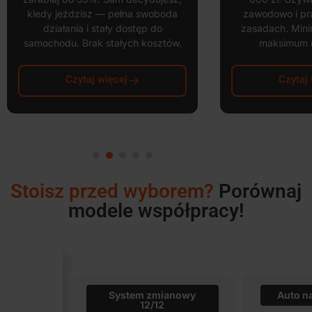
kiedy jeździsz — pełna swoboda
zawodowo i pr
działania i stały dostęp do
zasadach. Mini
samochodu. Brak stałych kosztów.
maksimum n
Czytaj więcej
Czytaj 
Stoisz przed wyborem?
Porównaj
modele współpracy!
System zmianowy
Auto n
12/12