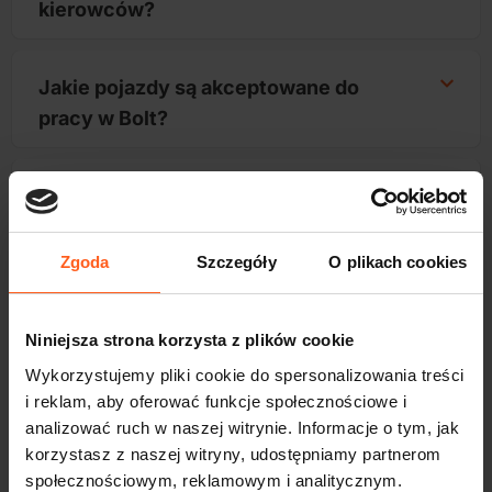
kierowców?
Jakie pojazdy są akceptowane do
pracy w Bolt?
Czy mogę pracować w Bolt tylko na
część etatu?
Zgoda
Szczegóły
O plikach cookies
Ile czasu zajmuje rozpoczęcie pracy
jako kierowca Bolt?
Niniejsza strona korzysta z plików cookie
Wykorzystujemy pliki cookie do spersonalizowania treści
i reklam, aby oferować funkcje społecznościowe i
+48 510 515 003
analizować ruch w naszej witrynie. Informacje o tym, jak
korzystasz z naszej witryny, udostępniamy partnerom
społecznościowym, reklamowym i analitycznym.