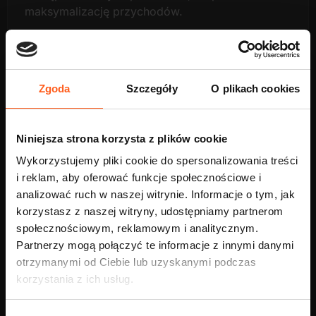
maksymalizację przychodów.
Jak mogę zacząć korzystać z FreeNow
Zgoda
Szczegóły
O plikach cookies
jako kierowca taxi w Krakowie?
Niniejsza strona korzysta z plików cookie
Jak działa zamawianie przejazdu przez
Wykorzystujemy pliki cookie do spersonalizowania treści
pasażerów i jak przyjmować zlecenia?
i reklam, aby oferować funkcje społecznościowe i
analizować ruch w naszej witrynie. Informacje o tym, jak
korzystasz z naszej witryny, udostępniamy partnerom
Czy mogę sprawdzić odległość przed
społecznościowym, reklamowym i analitycznym.
akceptacją przejazdu?
Partnerzy mogą połączyć te informacje z innymi danymi
otrzymanymi od Ciebie lub uzyskanymi podczas
korzystania z ich usług.
Jak wygląda płatność za przejazdy
realizowane przez FreeNow?