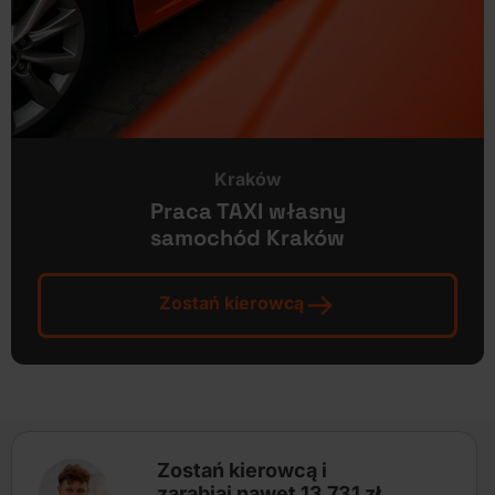
Kraków
Praca TAXI własny
samochód Kraków
Zostań kierowcą
Zostań kierowcą i
zarabiaj nawet 13 731 zł