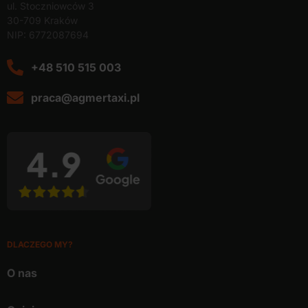
ul. Stoczniowców 3
30-709 Kraków
NIP: 6772087694
+48 510 515 003
praca@agmertaxi.pl
DLACZEGO MY?
O nas