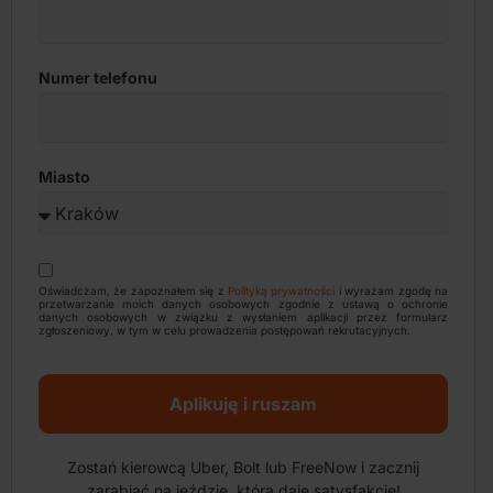
Numer telefonu
Miasto
Oświadczam, że zapoznałem się z
Polityką prywatności
i wyrażam zgodę na
przetwarzanie moich danych osobowych zgodnie z ustawą o ochronie
danych osobowych w związku z wysłaniem aplikacji przez formularz
zgłoszeniowy, w tym w celu prowadzenia postępowań rekrutacyjnych.
Aplikuję i ruszam
Zostań kierowcą Uber, Bolt lub FreeNow i zacznij
zarabiać na jeździe, która daje satysfakcję!