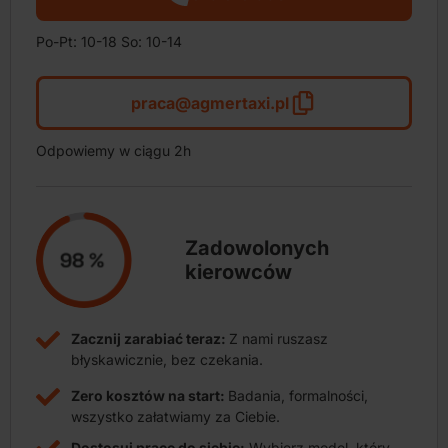
Po-Pt: 10-18 So: 10-14
praca@agmertaxi.pl
Odpowiemy w ciągu 2h
Zadowolonych
kierowców
Zacznij zarabiać teraz:
Z nami ruszasz
błyskawicznie, bez czekania.
Zero kosztów na start:
Badania, formalności,
wszystko załatwiamy za Ciebie.
Dostosuj pracę do siebie:
Wybierz model, który