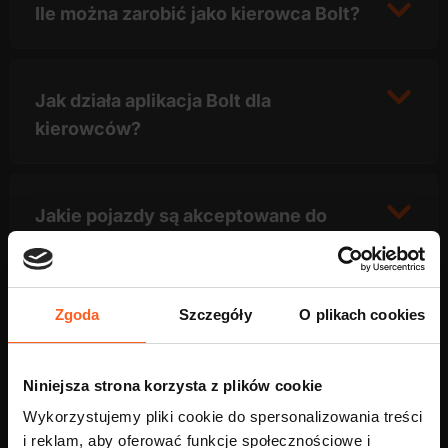
Ile można zarobić jako kierowca Bolt?
Jak działa aplikacja Bolt dla
kierowców?
Jakie pojazdy są akceptowane do
pracy w Bolt Nowy Sącz?
Zgoda
Szczegóły
O plikach cookies
Czy mogę pracować w Bolt tylko na
część etatu?
Niniejsza strona korzysta z plików cookie
Wykorzystujemy pliki cookie do spersonalizowania treści
i reklam, aby oferować funkcje społecznościowe i
Ile czasu zajmuje rozpoczęcie pracy