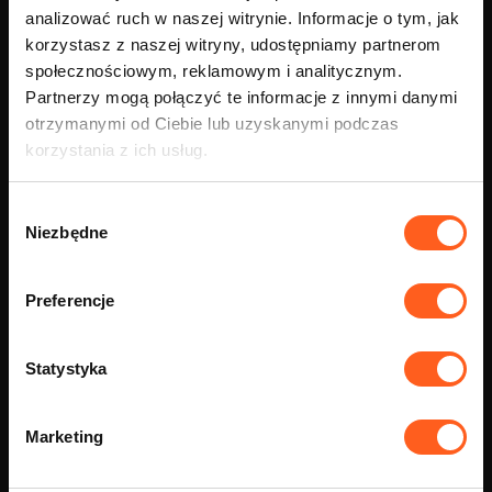
analizować ruch w naszej witrynie. Informacje o tym, jak
jako kierowca Bolt w Nowym Sączu?
korzystasz z naszej witryny, udostępniamy partnerom
społecznościowym, reklamowym i analitycznym.
Partnerzy mogą połączyć te informacje z innymi danymi
otrzymanymi od Ciebie lub uzyskanymi podczas
Zostaw kontakt - oddzwonimy
korzystania z ich usług.
Wybór
Niezbędne
zgody
Preferencje
Statystyka
Marketing