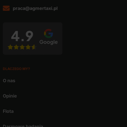
praca@agmertaxi.pl
DLACZEGO MY?
O nas
Opinie
Flota
Darmowe badania