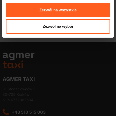
pasuje do Twojego życia.
Zezwól na wszystkie
Masz nas 24/7:
Wspieramy naszych kierowców o
każdej porze dnia i nocy
Zezwól na wybór
AGMER TAXI
ul. Stoczniowców 3
30-709 Kraków
NIP: 6772087694
+48 510 515 003