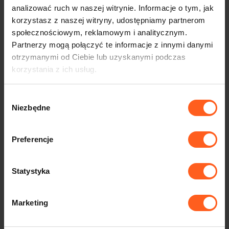
analizować ruch w naszej witrynie. Informacje o tym, jak
korzystasz z naszej witryny, udostępniamy partnerom
Po-Pt: 10-18 So: 10-14
społecznościowym, reklamowym i analitycznym.
Partnerzy mogą połączyć te informacje z innymi danymi
praca@agmertaxi.pl
otrzymanymi od Ciebie lub uzyskanymi podczas
korzystania z ich usług.
Odpowiemy w ciągu 2h
Wybór
Niezbędne
zgody
Zadowolonych
kierowców
Preferencje
Statystyka
Zacznij zarabiać teraz:
Z nami ruszasz
błyskawicznie, bez czekania.
Zero kosztów na start:
Badania, formalności,
Marketing
wszystko załatwiamy za Ciebie.
Dostosuj pracę do siebie:
Wybierz model, który