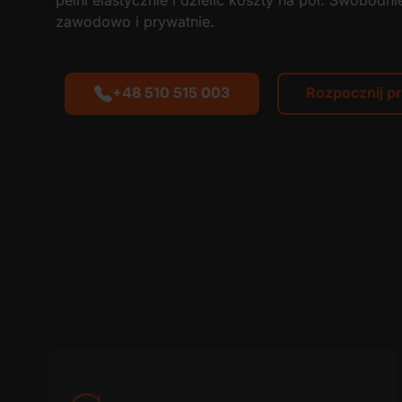
pełni elastycznie i dzielić koszty na pół. Swobod
zawodowo i prywatnie.
+48 510 515 003
Rozpocznij p