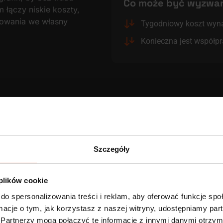
Co może być wyzwa
łączy niskie koszty,
stowania we własny
Tygodniowy koszt wy
Konieczna jest współp
Zobacz
szczegóły
Wasze zaangażowanie w pracę ma znaczenie!
ealizujecie w modelu duo, tym mniej zapłacicie za tygod
Szczegóły
Koszty auta na wynajem na 2 osoby:
 plików cookie
do spersonalizowania treści i reklam, aby oferować funkcje sp
750 zł
800 zł
ormacje o tym, jak korzystasz z naszej witryny, udostępniamy p
Partnerzy mogą połączyć te informacje z innymi danymi otrzym