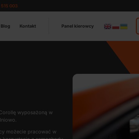
 515 003
Panel kierowcy
Blog
Kontakt
 Corollę wyposażoną w
dniowo.
racy możecie pracować w