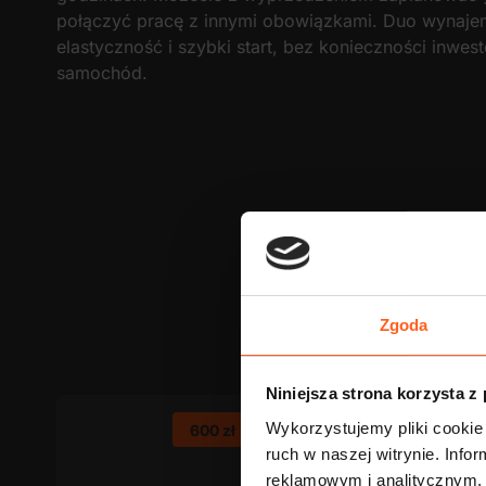
połączyć pracę z innymi obowiązkami. Duo wynajem 
elastyczność i szybki start, bez konieczności inwe
samochód.
Im więcej przejazdów zr
Zgoda
Niniejsza strona korzysta z
Wykorzystujemy pliki cookie 
600 zł
ruch w naszej witrynie. Inf
reklamowym i analitycznym. 