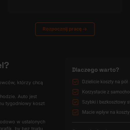
Rozpocznij pracę
l?
Dlaczego warto?
Dzielicie koszty na pół
rowców, którzy chcą
Korzystacie z samocho
odzie. Auto jest
Szybki i bezkosztowy s
mu tygodniowy koszt
Macie wpływ na koszt
wodowo w ustalonych
afik, by bez trudu