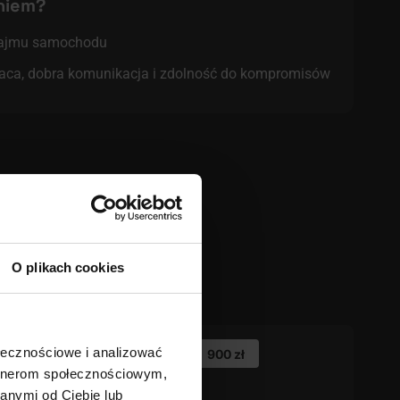
niem?
najmu samochodu
raca, dobra komunikacja i zdolność do kompromisów
niowy wynajem samochodu.
O plikach cookies
ołecznościowe i analizować
900 zł
artnerom społecznościowym,
anymi od Ciebie lub