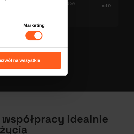
Liczba przejazdów
od 125
od 0
tygodniowo
Marketing
 1% obrotu.
ezwól na wszystkie
 współpracy idealnie
życia