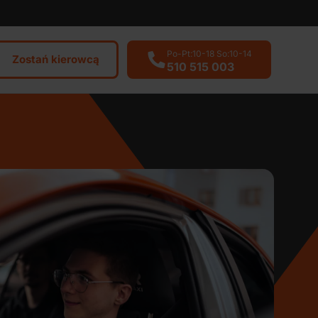
Po-Pt:10-18 So:10-14
Zostań kierowcą
510 515 003