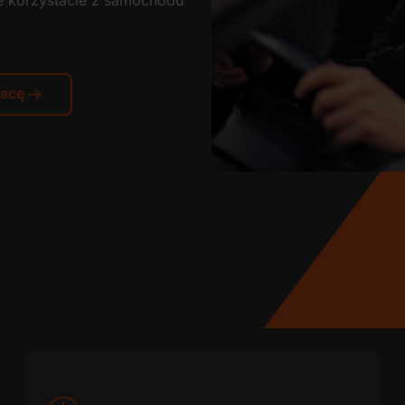
nie korzystacie z samochodu
racę