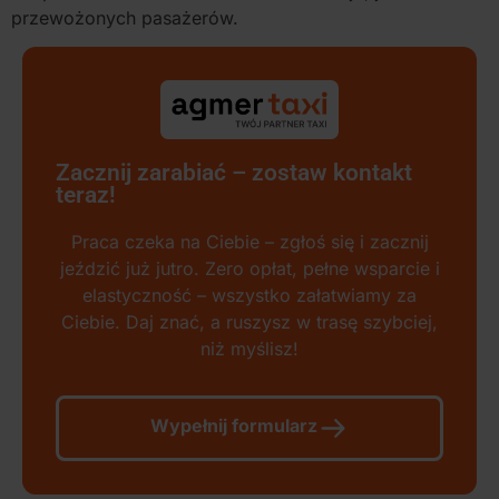
przewożonych pasażerów.
Zacznij zarabiać – zostaw kontakt
teraz!
Praca czeka na Ciebie – zgłoś się i zacznij
jeździć już jutro. Zero opłat, pełne wsparcie i
elastyczność – wszystko załatwiamy za
Ciebie. Daj znać, a ruszysz w trasę szybciej,
niż myślisz!
Wypełnij formularz