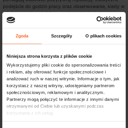
podejście do godzin pracy oraz obserwowanie, kiedy w
mieście panuje największy ruch, może dodatkowo
przełożyć się na wyższe zarobki i większą satysfakcję z
wykonywanej pracy.
Zgoda
Szczegóły
O plikach cookies
Niniejsza strona korzysta z plików cookie
Wykorzystujemy pliki cookie do spersonalizowania treści
Zacznij zarabiać – zostaw kontakt
teraz!
i reklam, aby oferować funkcje społecznościowe i
analizować ruch w naszej witrynie. Informacje o tym, jak
Praca czeka na Ciebie – zgłoś się i zacznij
korzystasz z naszej witryny, udostępniamy partnerom
jeździć już jutro. Zero opłat, pełne wsparcie i
społecznościowym, reklamowym i analitycznym.
elastyczność – wszystko załatwiamy za
Partnerzy mogą połączyć te informacje z innymi danymi
Ciebie. Daj znać, a ruszysz w trasę szybciej,
otrzymanymi od Ciebie lub uzyskanymi podczas
niż myślisz!
korzystania z ich usług.