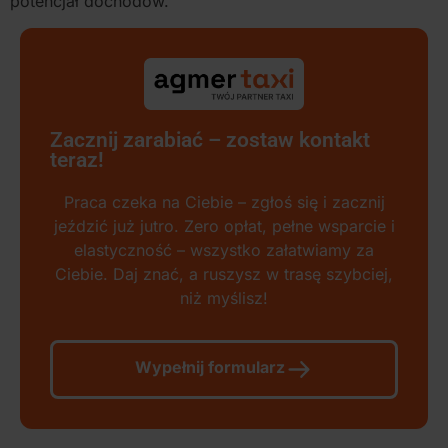
potencjał dochodów.
Zacznij zarabiać – zostaw kontakt
teraz!
Praca czeka na Ciebie – zgłoś się i zacznij
jeździć już jutro. Zero opłat, pełne wsparcie i
elastyczność – wszystko załatwiamy za
Ciebie. Daj znać, a ruszysz w trasę szybciej,
niż myślisz!
Wypełnij formularz