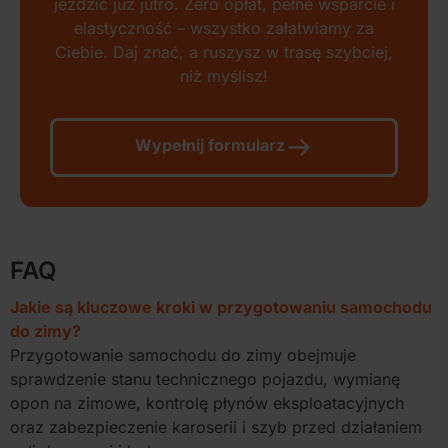
jeździć już jutro. Zero opłat, pełne wsparcie i
elastyczność – wszystko załatwiamy za
Ciebie. Daj znać, a ruszysz w trasę szybciej,
niż myślisz!
Wypełnij formularz
FAQ
Jakie są kluczowe kroki w przygotowaniu samochodu
do zimy?
Przygotowanie samochodu do zimy obejmuje
sprawdzenie stanu technicznego pojazdu, wymianę
opon na zimowe, kontrolę płynów eksploatacyjnych
oraz zabezpieczenie karoserii i szyb przed działaniem