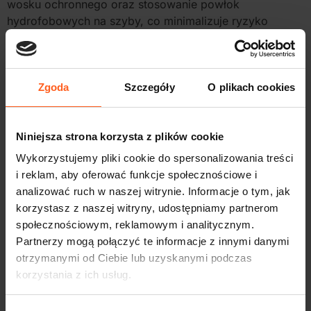
wosku ochronnego oraz stosowanie powłok
hydrofobowych na szyby, co minimalizuje ryzyko
korozji i uszkodzeń.
Jakie nawyki warto wdrożyć podczas prowadzenia
TAXI zimą?
Zgoda
Szczegóły
O plikach cookies
Podczas prowadzenia TAXI zimą warto unikać
gwałtownych manewrów, utrzymywać większy odstęp
od innych pojazdów oraz dostosowywać prędkość do
Niniejsza strona korzysta z plików cookie
warunków na drodze, co zwiększa bezpieczeństwo i
Wykorzystujemy pliki cookie do spersonalizowania treści
komfort pasażerów.
i reklam, aby oferować funkcje społecznościowe i
Jak zapewnić komfort pasażerom w niskich
analizować ruch w naszej witrynie. Informacje o tym, jak
temperaturach?
korzystasz z naszej witryny, udostępniamy partnerom
Aby zapewnić komfort pasażerom w niskich
społecznościowym, reklamowym i analitycznym.
temperaturach, należy zadbać o sprawne ogrzewanie
Partnerzy mogą połączyć te informacje z innymi danymi
samochodu, regularnie wietrzyć wnętrze oraz stosować
otrzymanymi od Ciebie lub uzyskanymi podczas
materiały izolacyjne, które pomogą utrzymać ciepło w
korzystania z ich usług.
kabinie.