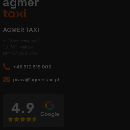
AGMER TAXI
ul. Stoczniowców 3
30-709 Kraków
NIP: 6772087694
+48 510 515 003
praca@agmertaxi.pl