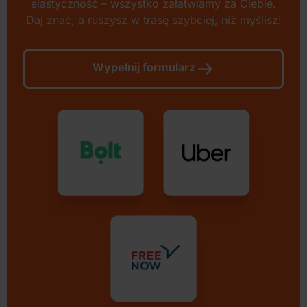
elastyczność – wszystko załatwiamy za Ciebie.
Daj znać, a ruszysz w trasę szybciej, niż myślisz!
Wypełnij formularz