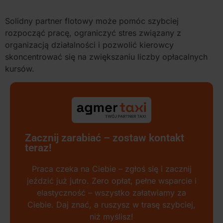
Solidny partner flotowy może pomóc szybciej
rozpocząć pracę, ograniczyć stres związany z
organizacją działalności i pozwolić kierowcy
skoncentrować się na zwiększaniu liczby opłacalnych
kursów.
Zacznij zarabiać – zostaw kontakt
teraz!
Praca czeka na Ciebie – zgłoś się i zacznij
jeździć już jutro. Zero opłat, pełne wsparcie i
elastyczność – wszystko załatwiamy za
Ciebie. Daj znać, a ruszysz w trasę szybciej,
niż myślisz!