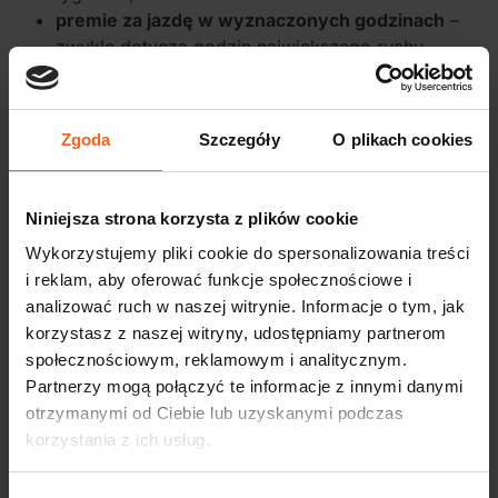
premie za jazdę w wyznaczonych godzinach
–
zwykle dotyczą godzin największego ruchu,
wieczorów lub weekendów,
dynamiczne mnożniki stawek
– wyższe ceny
kursów w momentach dużego zapotrzebowania,
Zgoda
Szczegóły
O plikach cookies
strefy bonusowe
– dodatkowe wynagrodzenie za
odbiory pasażerów w konkretnych częściach
miasta,
Niniejsza strona korzysta z plików cookie
programy poleceń kierowców
– premie za
Wykorzystujemy pliki cookie do spersonalizowania treści
zaproszenie nowej osoby do pracy,
i reklam, aby oferować funkcje społecznościowe i
czasowe akcje promocyjne
związane z
analizować ruch w naszej witrynie. Informacje o tym, jak
wydarzeniami, świętami lub zwiększonym ruchem
korzystasz z naszej witryny, udostępniamy partnerom
w mieście.
społecznościowym, reklamowym i analitycznym.
Partnerzy mogą połączyć te informacje z innymi danymi
otrzymanymi od Ciebie lub uzyskanymi podczas
Regularne monitorowanie zakładki z promocjami w
korzystania z ich usług.
aplikacjach pozwala lepiej planować pracę i
wykorzystywać okresy, w których można osiągnąć