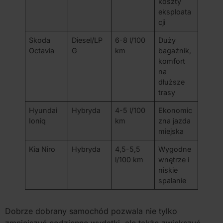
koszty
eksploata
cji
Skoda
Diesel/LP
6-8 l/100
Duży
Octavia
G
km
bagażnik,
komfort
na
dłuższe
trasy
Hyundai
Hybryda
4-5 l/100
Ekonomic
Ioniq
km
zna jazda
miejska
Kia Niro
Hybryda
4,5-5,5
Wygodne
l/100 km
wnętrze i
niskie
spalanie
Dobrze dobrany samochód pozwala nie tylko
zmniejszyć codzienne wydatki, ale także zwiększyć