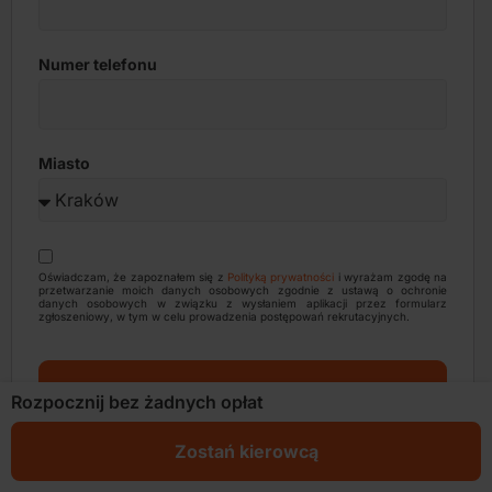
Numer telefonu
Miasto
Oświadczam, że zapoznałem się z
Polityką prywatności
i wyrażam zgodę na
przetwarzanie moich danych osobowych zgodnie z ustawą o ochronie
danych osobowych w związku z wysłaniem aplikacji przez formularz
zgłoszeniowy, w tym w celu prowadzenia postępowań rekrutacyjnych.
Aplikuję i ruszam
Rozpocznij bez żadnych opłat
Zostań kierowcą
Zostań kierowcą Uber, Bolt lub FreeNow i zacznij
zarabiać na jeździe, która daje satysfakcję!