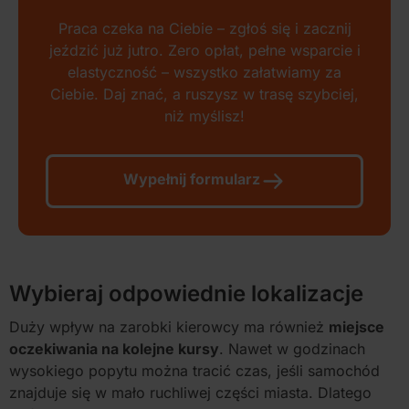
Praca czeka na Ciebie – zgłoś się i zacznij
jeździć już jutro. Zero opłat, pełne wsparcie i
elastyczność – wszystko załatwiamy za
Ciebie. Daj znać, a ruszysz w trasę szybciej,
niż myślisz!
Wypełnij formularz
Wybieraj odpowiednie lokalizacje
Duży wpływ na zarobki kierowcy ma również
miejsce
oczekiwania na kolejne kursy
. Nawet w godzinach
wysokiego popytu można tracić czas, jeśli samochód
znajduje się w mało ruchliwej części miasta. Dlatego