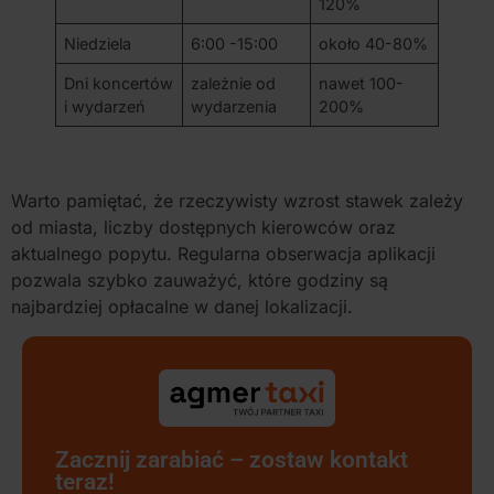
120%
Niedziela
6:00 -15:00
około 40-80%
Dni koncertów
zależnie od
nawet 100-
i wydarzeń
wydarzenia
200%
Warto pamiętać, że rzeczywisty wzrost stawek zależy
od miasta, liczby dostępnych kierowców oraz
aktualnego popytu. Regularna obserwacja aplikacji
pozwala szybko zauważyć, które godziny są
najbardziej opłacalne w danej lokalizacji.
Zacznij zarabiać – zostaw kontakt
teraz!