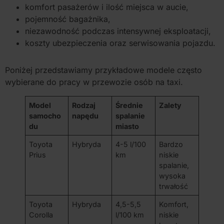
komfort pasażerów i ilość miejsca w aucie,
pojemność bagażnika,
niezawodność podczas intensywnej eksploatacji,
koszty ubezpieczenia oraz serwisowania pojazdu.
Poniżej przedstawiamy przykładowe modele często
wybierane do pracy w przewozie osób na taxi.
Model
Rodzaj
Średnie
Zalety
samocho
napędu
spalanie
du
miasto
Toyota
Hybryda
4-5 l/100
Bardzo
Prius
km
niskie
spalanie,
wysoka
trwałość
Toyota
Hybryda
4,5-5,5
Komfort,
Corolla
l/100 km
niskie