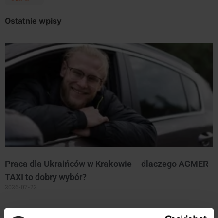
Ostatnie wpisy
Praca dla Ukraińców w Krakowie – dlaczego AGMER
TAXI to dobry wybór?
2026-07-22