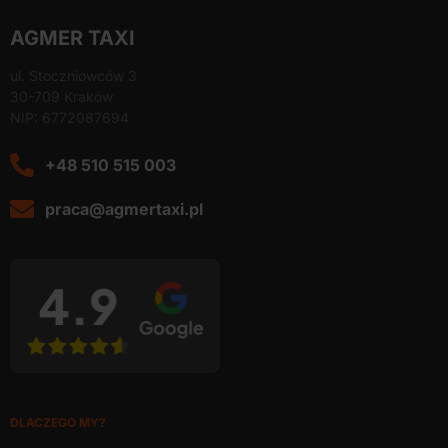
AGMER TAXI
ul. Stoczniowców 3
30-709 Kraków
NIP: 6772087694
+48 510 515 003
praca@agmertaxi.pl
DLACZEGO MY?