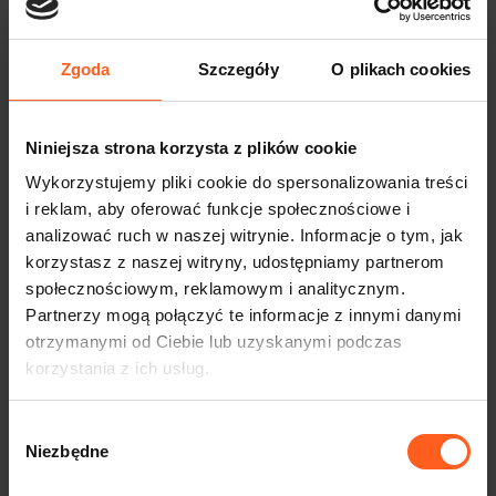
Zgoda
Szczegóły
O plikach cookies
Niniejsza strona korzysta z plików cookie
Wykorzystujemy pliki cookie do spersonalizowania treści
i reklam, aby oferować funkcje społecznościowe i
analizować ruch w naszej witrynie. Informacje o tym, jak
korzystasz z naszej witryny, udostępniamy partnerom
Kontrola drogowa jako kierowca Uber, Bolt, FreeNow
społecznościowym, reklamowym i analitycznym.
– co musisz mieć przy sobie?
Partnerzy mogą połączyć te informacje z innymi danymi
2026-07-15
otrzymanymi od Ciebie lub uzyskanymi podczas
korzystania z ich usług.
Wybór
Niezbędne
zgody