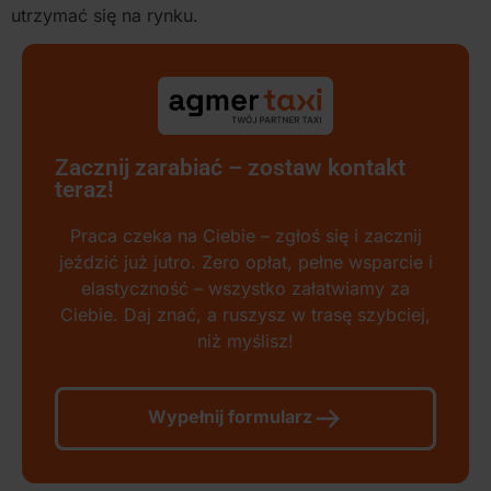
utrzymać się na rynku.
Zacznij zarabiać – zostaw kontakt
teraz!
Praca czeka na Ciebie – zgłoś się i zacznij
jeździć już jutro. Zero opłat, pełne wsparcie i
elastyczność – wszystko załatwiamy za
Ciebie. Daj znać, a ruszysz w trasę szybciej,
niż myślisz!
Wypełnij formularz