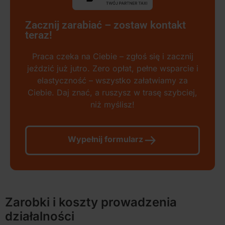
Zacznij zarabiać – zostaw kontakt
teraz!
Praca czeka na Ciebie – zgłoś się i zacznij
jeździć już jutro. Zero opłat, pełne wsparcie i
elastyczność – wszystko załatwiamy za
Ciebie. Daj znać, a ruszysz w trasę szybciej,
niż myślisz!
Wypełnij formularz
Zarobki i koszty prowadzenia
działalności